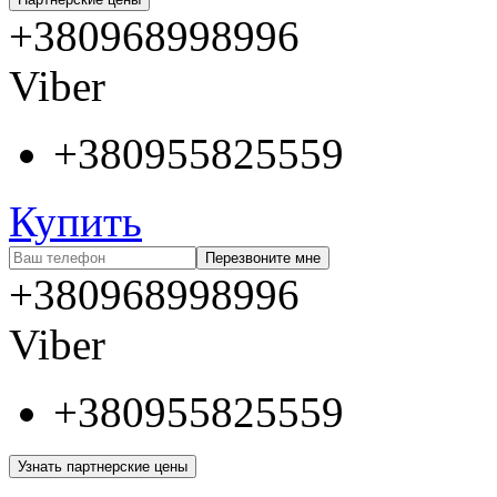
+380968998996
Viber
+380955825559
Купить
Перезвоните мне
+380968998996
Viber
+380955825559
Узнать партнерские цены