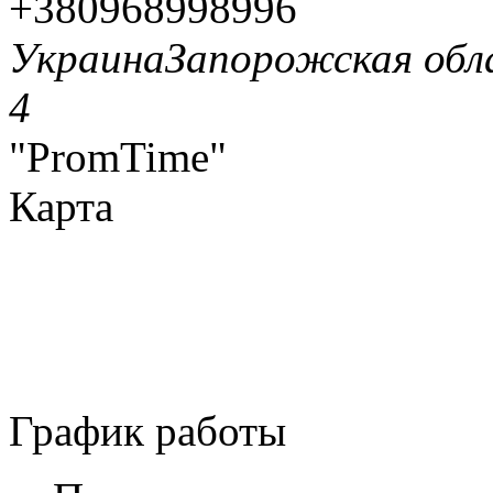
+380968998996
Украина
Запорожская обл
4
"PromTime"
Карта
График работы