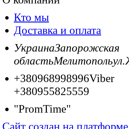
Кто мы
Доставка и оплата
Украина
Запорожская
область
Мелитополь
ул.
+380968998996
Viber
+380955825559
"PromTime"
Сайт создан на платформе