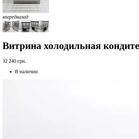
вперед
назад
Витрина холодильная кондите
32 240
грн.
В наличии