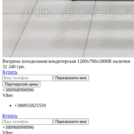
Витрина холодильная кондитерская 1200х700х1800
В наличии
32 240
грн.
Купить
Перезвоните мне
Партнерские цены
+380968998996
Viber
+380955825559
Купить
Перезвоните мне
+380968998996
Viber